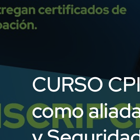
CURSO CPII: 
como aliada
y Segurida