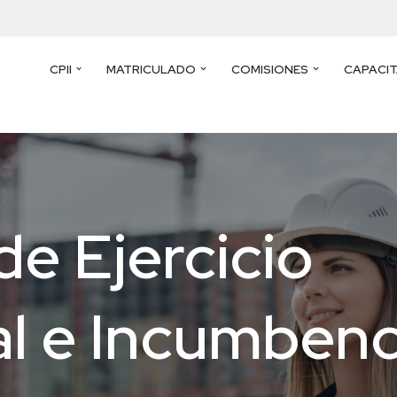
CPII
MATRICULADO
COMISIONES
CAPACI
e Ejercicio
al e Incumbenc