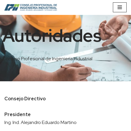
Saltar
al
Autoridades
contenido
Consejo Profesional de Ingeniería Industrial
Consejo Directivo
Presidente
Ing. Ind. Alejandro Eduardo Martino