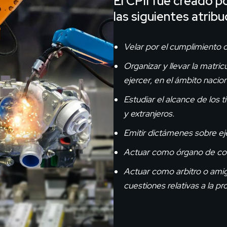
El CPII fue creado p
las siguientes atribu
Velar por el cumplimiento d
Organizar y llevar la matric
ejercer, en el ámbito nacio
Estudiar el alcance de los t
y extranjeros.
Emitir dictámenes sobre eje
Actuar como órgano de con
Actuar como arbitro o ami
cuestiones relativas a la pr