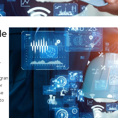
de
r
egran
er
se
to